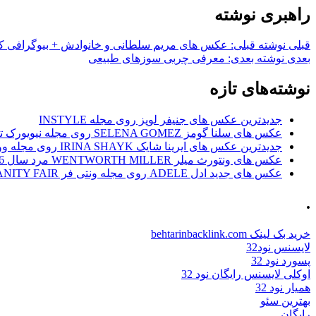
راهبری نوشته
قبلی
نوشته قبلی:
عکس های مریم سلطانی و خانوادش + بیوگرافی ک
بعدی
نوشته بعدی:
معرفی چربی سوزهای طبیعی
نوشته‌های تازه
جدیدترین عکس های جنیفر لوپز روی مجله INSTYLE
عکس های سلنا گومز SELENA GOMEZ روی مجله نیویورک تایمز NEW YORK TIMES
جدیدترین عکس های ایرینا شایک IRINA SHAYK روی مجله ووگ VOGUE
عکس های ونتورث میلر WENTWORTH MILLER مرد سال 2016
عکس های جدید ادل ADELE روی مجله ونتی فر VANITY FAIR
.
خرید بک لینک behtarinbacklink.com
لایسنس نود32
پسورد نود 32
اوکلی لایسنس رایگان نود 32
همیار نود 32
بهترین سئو
رایگان