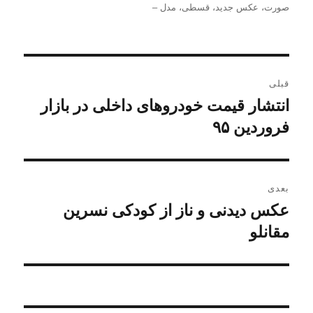
در
صورت
،
عکس جدید
،
قسطی
،
مدل –
راهبری
قبلی
نوشته
انتشار قیمت خودروهای داخلی در بازار
نوشته
قبلی:
فروردین ۹۵
بعدی
عکس دیدنی و ناز از کودکی نسرین
نوشته
بعدی:
مقانلو