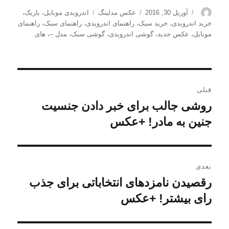
نویسنده
ارسال
دسته‌ها
برچسب‌ها
آوریل 30, 2016
عکس مدلینگ
اندرویدی موبایل
،
باریک
،
شده
خرید اندرویدی
،
خرید سبک
،
راهنمای اندرویدی
،
راهنمای سبک
،
راهنمای
در
موبایل
،
عکس جدید
،
گوشی اندرویدی
،
گوشی سبک
،
مدل –
،
های
راهبری
قبلی
نوشته
روشی جالب برای خبر دادن جنسیت
نوشته
قبلی:
جنین به مادر! +عکس
بعدی
رقصیدن نامزدهای انتخاباتی برای جذب
نوشته
بعدی:
رای بیشتر! +عکس