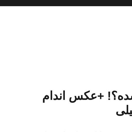
ده؟! +عکس اندام
لی