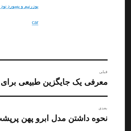
یوزرنیم و پسورد نود 32 ورژن 5
car
راهبری
قبلی
نوشته
معرفی یک جایگزین طبیعی برای 
نوشته
قبلی:
بعدی
نحوه داشتن مدل ابرو پهن پرپشت
نوشته
بعدی: