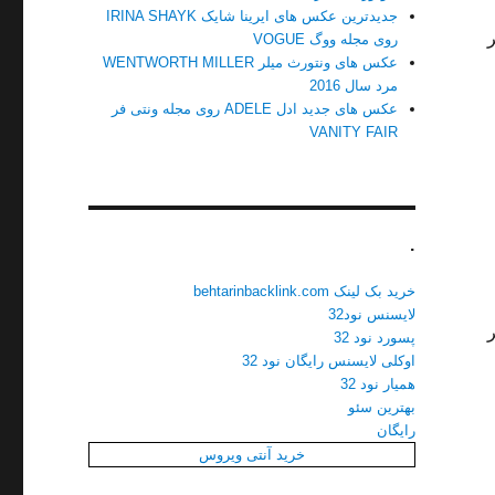
جدیدترین عکس های ایرینا شایک IRINA SHAYK
ر
روی مجله ووگ VOGUE
عکس های ونتورث میلر WENTWORTH MILLER
مرد سال 2016
عکس های جدید ادل ADELE روی مجله ونتی فر
VANITY FAIR
.
خرید بک لینک behtarinbacklink.com
لایسنس نود32
ر
پسورد نود 32
اوکلی لایسنس رایگان نود 32
همیار نود 32
بهترین سئو
رایگان
خرید آنتی ویروس