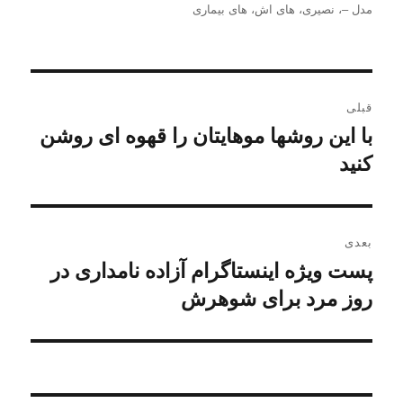
در
مدل –
،
نصیری
،
های اش
،
های بیماری
راهبری
قبلی
نوشته
با این روشها موهایتان را قهوه ای روشن
نوشته
قبلی:
کنید
بعدی
پست ویژه اینستاگرام آزاده نامداری در
نوشته
بعدی:
روز مرد برای شوهرش