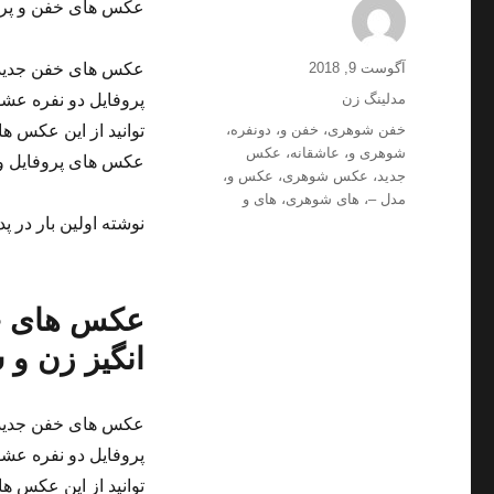
عکس های خفن و پروف
ارسال
نویسنده
آگوست 9, 2018
عکس های خفن جدید و
شده
دسته‌ها
مدلینگ زن
پروفایل دو نفره عش
در
برچسب‌ها
خفن شوهری
،
خفن و
،
دونفره
،
توانید از این عکس 
شوهری و
،
عاشقانه
،
عکس
عکس های پروفایل و 
جدید
،
عکس شوهری
،
عکس و
،
مدل –
،
های شوهری
،
های و
نوشته اولین بار در پد
عکس های خف
انگیز زن و
عکس های خفن جدید و
پروفایل دو نفره عش
توانید از این عکس 