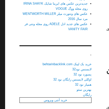
جدیدترین عکس های ایرینا شایک IRINA SHAYK
روی مجله ووگ VOGUE
عکس های ونتورث میلر WENTWORTH MILLER
مرد سال 2016
عکس های جدید ادل ADELE روی مجله ونتی فر
ی
VANITY FAIR
.
خرید بک لینک behtarinbacklink.com
لایسنس نود32
پسورد نود 32
اوکلی لایسنس رایگان نود 32
همیار نود 32
بهترین سئو
رایگان
خرید آنتی ویروس
ی