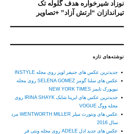
نوزاد شیرخواره هدف گلوله تک
نوشته
بعدی:
تیراندازان “ارتش آزاد” +تصاویر
نوشته‌های تازه
جدیدترین عکس های جنیفر لوپز روی مجله INSTYLE
عکس های سلنا گومز SELENA GOMEZ روی مجله
نیویورک تایمز NEW YORK TIMES
جدیدترین عکس های ایرینا شایک IRINA SHAYK روی
مجله ووگ VOGUE
عکس های ونتورث میلر WENTWORTH MILLER مرد
سال 2016
عکس های جدید ادل ADELE روی مجله ونتی فر