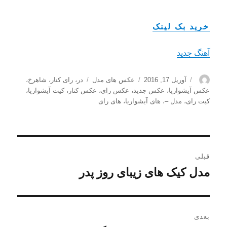
خرید بک لینک
آهنگ جدید
نویسنده
ارسال
دسته‌ها
برچسب‌ها
آوریل 17, 2016
عکس های مدل
در
،
رای کنار
،
شاهرخ
،
شده
عکس آیشواریا
،
عکس جدید
،
عکس رای
،
عکس کنار
،
کیت آیشواریا
،
در
کیت رای
،
مدل –
،
های آیشواریا
،
های رای
راهبری
قبلی
نوشته
مدل کیک های زیبای روز پدر
نوشته
قبلی:
بعدی