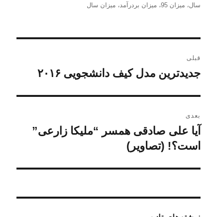
در
سال
،
میزان 95
،
میزان بردرآمد
،
میزان سال
راهبری
قبلی
نوشته
جدیدترین مدل کیف دانشجویی ۲۰۱۶
نوشته
قبلی:
بعدی
آیا علی صادقی همسر “ملیکا زارعی”
نوشته
بعدی:
است؟! (تصاویر)