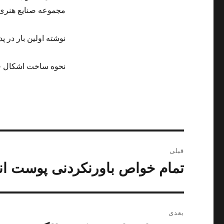
مجموعه صنایع هنری
نوشته اولین بار در پد
نحوه ساخت اشکال خ
راهبری
قبلی
نوشته
تمام خواص باورنکردنی پوست ان
نوشته
قبلی:
بعدی