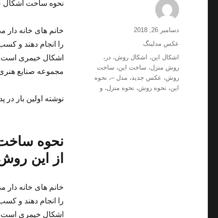
نحوه ساخت اشکال خ
ارسال
نویسنده
دسامبر 26, 2018
خانم های خانه دار می
شده
دسته‌ها
عکس مدلینگ
را انجام دهند و کسب
در
برچسب‌ها
اشکال این
،
اشکال روش
،
در
،
اشکال خیمری است. 
روش منزل
،
ساخت این
،
ساخت
مجموعه صنایع هنری
روش
،
عکس جدید
،
مدل –
،
نحوه
این
،
نحوه روش
،
نحوه منزل
،
و
نوشته اولین بار در پد
نحوه ساخت 
از این روش
خانم های خانه دار می
را انجام دهند و کسب
اشکال خیمری است. 