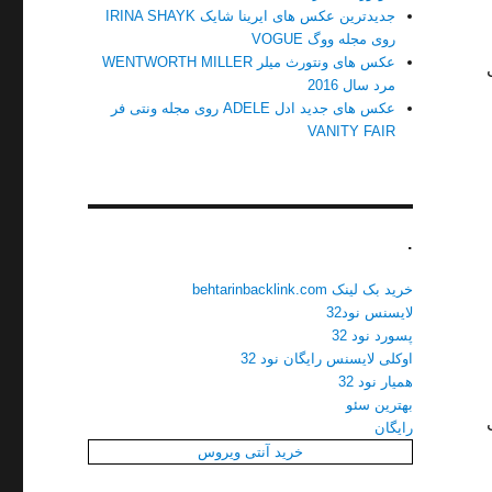
جدیدترین عکس های ایرینا شایک IRINA SHAYK
روی مجله ووگ VOGUE
عکس های ونتورث میلر WENTWORTH MILLER
مرد سال 2016
عکس های جدید ادل ADELE روی مجله ونتی فر
VANITY FAIR
.
خرید بک لینک behtarinbacklink.com
لایسنس نود32
پسورد نود 32
اوکلی لایسنس رایگان نود 32
همیار نود 32
بهترین سئو
رایگان
خرید آنتی ویروس