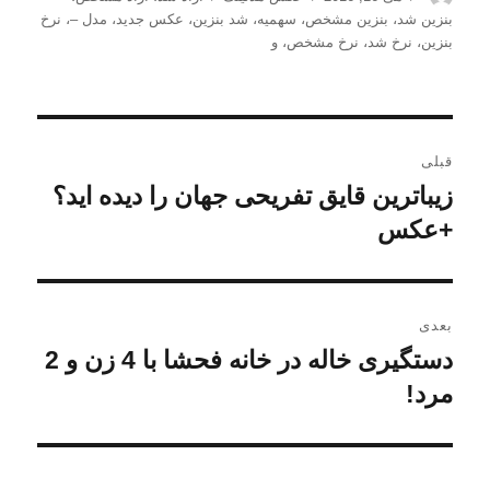
شده
بنزین شد
،
بنزین مشخص
،
سهمیه
،
شد بنزین
،
عکس جدید
،
مدل –
،
نرخ
در
بنزین
،
نرخ شد
،
نرخ مشخص
،
و
راهبری
قبلی
نوشته
زیباترین قایق تفریحی جهان را دیده اید؟
نوشته
قبلی:
+عکس
بعدی
دستگیری خاله در خانه فحشا با 4 زن و 2
نوشته
بعدی:
مرد!