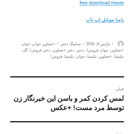
free download movie
پامنا موبایل لپ تاپ
نویسنده
ارسال
دسته‌ها
برچسب‌ها
مارس 8, 2016
مدلینگ دختر
+تصاویر جوان
،
جوان
شده
+تصاویر
،
جوان فروش!
،
دختر
،
دختر +تصاویر
،
دختر فروش!
،
گل
،
در
نکیسا، +تصاویر
،
نکیسا، جوان
،
نکیسا، فروش!
راهبری
قبلی
نوشته
لمس کردن کمر و باسن این خبرنگار زن
نوشته
قبلی:
توسط مرد مست! +عکس
بعدی