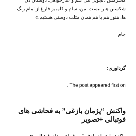
محترمش دلجویی می کنم و عذرخواهی. دوستان دل
شکستن هنر نیست. من، سام و کامبیز فارغ از تمام رنگ
ها، هنوز هم با هم همان مثلث دوستی هستیم.»
جام
گرداوری:
The post appeared first on .
واکنش “پژمان بازغی” به فحاشی های
فوتبالی +تصویر