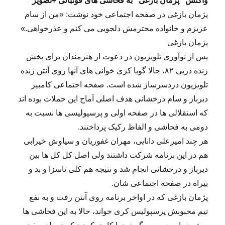
واکنش “پژمان بازغی” به فحاشی های فوتبالی +تصویر
پژمان بازغی در صفحه اجتماعی خود نوشت: «من از سام
عزیزم و خانواده محترمش دلجویی می کنم و عذرخواهی.»
پژمان بازغی
پس از نوآوری تلویزیون در دعوت از هنرمندان برای پخش
زنده دربی ۸۲، حالا گویا کری خوانی های آنها روی آنتن زنده
تلویزیون دردسرساز شده است. صفحه اجتماعی کامبیز
دیرباز و سام درخشانی هدف اصلی آماج این حملات بوده اند
که استقلالی ها در صفحه اولی و پرسپولیسی ها نسبت به
دومی به فحاشی و الفاظ رکیک پرداختند.
هر چند امیرعلی دانایی، مهران غفوریان و سیاوش خیرابی
هم در این برنامه شرکت داشتند ولی اصل کل کل ها بین
دیرباز و درخشانی انجام شد و نتیجه هم کلی ناسزا و بد و
بیراه در صفحه اجتماعی شان.
پژمان بازغی که در اواخر برنامه روی آنتن رفت و به نفع
تیم محبوبش پرسپولیس کری خواند، حالا به این فحاشی ها