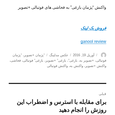
واکنش “پژمان بازغی” به فحاشی های فوتبالی +تصویر
فروش بک لینک
ganool review
نویسنده
ارسال
دسته‌ها
برچسب‌ها
آوریل 19, 2016
عکس مدلینگ
“پژمان +تصویر
،
“پژمان
شده
فوتبالی
،
+تصویر به
،
بازغی”
،
بازغی” +تصویر
،
بازغی” فوتبالی
،
فحاشی
،
در
واکنش +تصویر
،
واکنش به
،
واکنش فوتبالی
راهبری
قبلی
نوشته
برای مقابله با استرس و اضطراب این
نوشته
قبلی:
روزش را انجام دهید