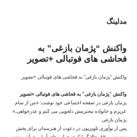
مدلینگ
واکنش “پژمان بازغی” به
فحاشی های فوتبالی +تصویر
واکنش “پژمان بازغی” به فحاشی های فوتبالی +تصویر
واکنش “پژمان بازغی” به فحاشی های فوتبالی +تصویر
پژمان بازغی در صفحه اجتماعی خود نوشت: «من از سام
عزیزم و خانواده محترمش دلجویی می کنم و عذرخواهی.»
پژمان بازغی
پس از نوآوری تلویزیون در دعوت از هنرمندان برای پخش
زنده دربی ۸۲، حالا گویا کری خوانی های آنها روی آنتن زنده