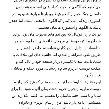
پژمان بازغی نوشت: «سلام، به نظرم در کشوری زندگی
می کنیم که الگوی ما حیدر کرار علی است، و همه اون
داستان جنگ خیبر و کظم غیظ رو بارها و بارها شنیدیم. در
کشوری زندگی می کنیم که الگوی ما تختی است، اما چقدر
پایبند به الگوها و اسطوره هایمان هستیم.
در یک بازی فوتبال که بین تیم های محبوب مان بود، برای
هیجان بیشتر، دوستانم میهمان خانه های شما بودند و من
متاسفانه به دلیل سفر کاری نتوانستم حاضر باشم و از
طریق تلفن همراهتان شدم، اما حاشیه های این ملاقات با
شما، باعث شد تا کامبیز دیرباز صفحه خود را پاک کند و
صفحه دوست عزیزم سام درخشانی مورد حمله و فحاشی
قرار بگیرد.
این رفتارها شایسته ما نیست. مطمئنم که هیچ کدام از ما
دوست نداریم اینچنین حریم شخصیمان آلوده شود. ما برای
شما و با شما احساساتمان را تقسیم می کنیم. بگذارید این
همنشینی ادامه دار باشد. من از سام عزیزم و خانواده