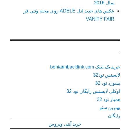
نیویورک تایمز NEW YORK TIMES
جدیدترین عکس های ایرینا شایک IRINA SHAYK روی
مجله ووگ VOGUE
عکس های ونتورث میلر WENTWORTH MILLER مرد
سال 2016
عکس های جدید ادل ADELE روی مجله ونتی فر
VANITY FAIR
.
خرید بک لینک behtarinbacklink.com
لایسنس نود32
پسورد نود 32
اوکلی لایسنس رایگان نود 32