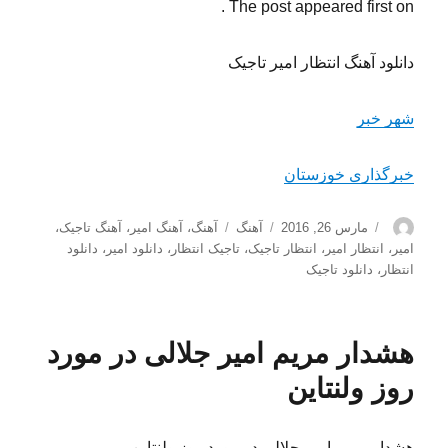
دانلود آهنگ جدید امیر تاجیک نام انتظار
♫♫♫♫♫♫
آخر ماجرای تو آخر قصه ی
گریه نکن برای من مرگ ادامه ی منه
یه صدای آشنا یه صدای مهربون
اگه اون منم میام اگه اون تویی بمون
اون که دنیاشو فدای عشق تو کرده منم
نکنه فک می کنی من به تو فک نمی کنم
اون که دنیاشو فدای عشق تو کرده منم
نکنه فک می کنی من به تو فک نمی کنم
The post appeared first on .
دانلود آهنگ انتظار امیر تاجیک