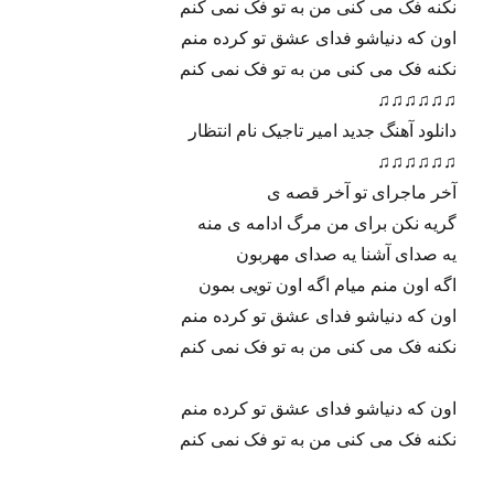
میکس و مسترینگ : احمد صانقه
مزو کمپانی با افتخار تقدیم می کند
متن
منتظر توام ولی از تو فقط خبر میاد
هیچکی به در نمی زنه اما صدای در میاد
یه عمره که سنگ تورو دارم به سینه می زنم
موج منم صخره تویی من از تو دل نمی کنم
اون که دنیاشو فدای عشق تو کرده منم
نکنه فک می کنی من به تو فک نمی کنم
اون که دنیاشو فدای عشق تو کرده منم
نکنه فک می کنی من به تو فک نمی کنم
♫♫♫♫♫♫