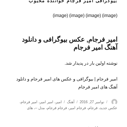
بیوگرافی امیر فرجام خواننده محبوب
(image) (image) (image) (image)
امیر فرجام, عکس بیوگرافی و دانلود
آهنگ امیر فرجام
نوشته اولین بار در پدیدار شد.
امیر فرجام | بیوگرافی و عکس های امیر فرجام و دانلود
آهنگ های امیر فرجام
نویسنده
ارسال
دسته‌ها
برچسب‌ها
نوامبر 27, 2016
آهنگ
امیر
،
امیر امیر
،
امیر فرجام
،
شده
عکس جدید
،
فرجام
،
فرجام امیر
،
فرجام فرجام
،
مدل –
،
های
در