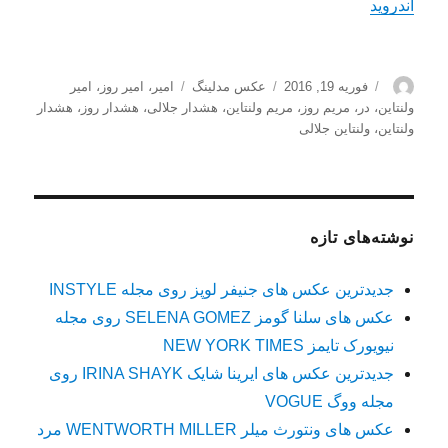
خبری و سبک زندگی
.
bluray movie download
اندروید
نویسنده
ارسال
دسته‌ها
برچسب‌ها
فوریه 19, 2016
عکس مدلینگ
امیر
،
امیر روز
،
امیر
شده
ولنتاین
،
در
،
مریم روز
،
مریم ولنتاین
،
هشدار جلالی
،
هشدار روز
،
هشدار
در
ولنتاین
،
ولنتاین جلالی
نوشته‌های تازه
جدیدترین عکس های جنیفر لوپز روی مجله INSTYLE
عکس های سلنا گومز SELENA GOMEZ روی مجله