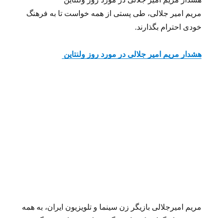
شهر خبر
خبرگذاری خوزستان
نویسنده
ارسال
دسته‌ها
برچسب‌ها
مارس 26, 2016
آهنگ
آهنگ
،
آهنگ امیر
،
آهنگ تاجیک
،
شده
امیر
،
انتظار امیر
،
انتظار تاجیک
،
تاجیک انتظار
،
دانلود امیر
،
دانلود
در
انتظار
،
دانلود تاجیک
هشدار مریم امیر جلالی در مورد
روز ولنتاین
هشدار مریم امیر جلالی در مورد روز ولنتاین
مریم امیر جلالی، طی پستی از همه خواست تا به فرهنگ
خودی احترام بگذارند.