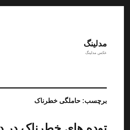
مدلینگ
عکس مدلینگ
برچسب:
حاملگی خطرناک
توده های خطرناک در د