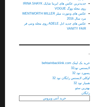
جدیدترین عکس های ایرینا شایک IRINA SHAYK
روی مجله ووگ VOGUE
عکس های ونتورث میلر WENTWORTH MILLER
مرد سال 2016
عکس های جدید ادل ADELE روی مجله ونتی فر
VANITY FAIR
.
خرید بک لینک behtarinbacklink.com
لایسنس نود32
پسورد نود 32
اوکلی لایسنس رایگان نود 32
همیار نود 32
بهترین سئو
رایگان
خرید آنتی ویروس