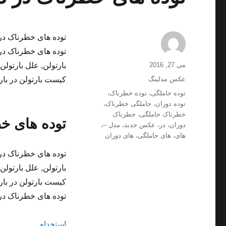
توده های خطرناک در
توده های خطرناک در
ارسال
نویسنده
می 27, 2016
بارتولن, علل بارتول
شده
دسته‌ها
عکس مدلینگ
کیست بارتولن در بار
در
برچسب‌ها
توده حاملگی
،
توده خطرناک
،
توده دوران
،
حاملگی خطرناک
،
خطرناک حاملگی
،
خطرناک
توده های خ
دوران
،
در
،
عکس جدید
،
مدل –
،
های
،
های حاملگی
،
های دوران
توده های خطرناک در
بارتولن, علل بارتول
کیست بارتولن در بار
توده های خطرناک در
استخدام