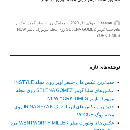
نویسنده
ارسال
دسته‌ها
برچسب‌ها
asaran
جولای 31, 2020
مدلینگ زن
سلنا گومز
،
عکس
شده
های سلنا گومز SELENA GOMEZ روی مجله نیویورک تایمز NEW
در
YORK TIMES
نوشته‌های تازه
جدیدترین عکس های جنیفر لوپز روی مجله INSTYLE
عکس های سلنا گومز SELENA GOMEZ روی مجله
نیویورک تایمز NEW YORK TIMES
جدیدترین عکس های ایرینا شایک IRINA SHAYK روی
مجله ووگ VOGUE
عکس های ونتورث میلر WENTWORTH MILLER مرد