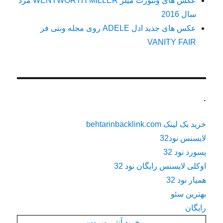
عکس های ونتورث میلر WENTWORTH MILLER مرد
سال 2016
عکس های جدید ادل ADELE روی مجله ونتی فر
VANITY FAIR
.
خرید بک لینک behtarinbacklink.com
لایسنس نود32
پسورد نود 32
اوکلی لایسنس رایگان نود 32
همیار نود 32
بهترین سئو
رایگان
خرید آنتی ویروس