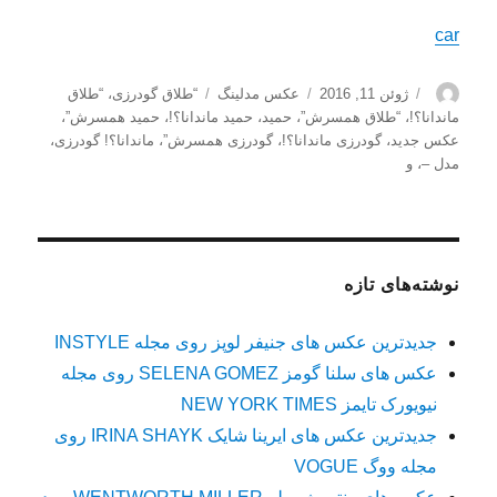
car
نویسنده
ارسال
دسته‌ها
برچسب‌ها
ژوئن 11, 2016
عکس مدلینگ
“طلاق گودرزی
،
“طلاق
شده
ماندانا؟!
،
“طلاق همسرش”
،
حمید
،
حمید ماندانا؟!
،
حمید همسرش”
،
در
عکس جدید
،
گودرزی ماندانا؟!
،
گودرزی همسرش”
،
ماندانا؟! گودرزی
،
مدل –
،
و
نوشته‌های تازه
جدیدترین عکس های جنیفر لوپز روی مجله INSTYLE
عکس های سلنا گومز SELENA GOMEZ روی مجله
نیویورک تایمز NEW YORK TIMES
جدیدترین عکس های ایرینا شایک IRINA SHAYK روی
مجله ووگ VOGUE