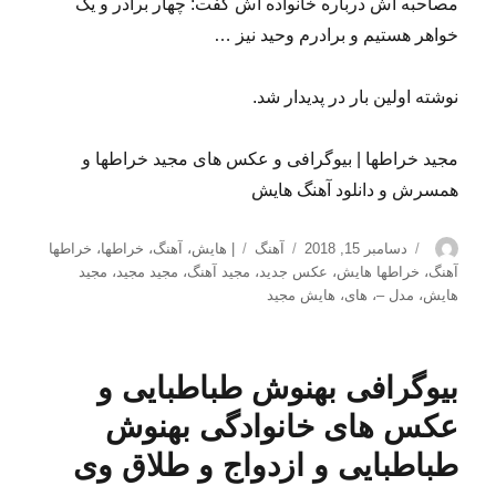
مصاحبه اش درباره خانواده اش گفت: چهار برادر و یک
خواهر هستیم و برادرم وحید نیز …
نوشته اولین بار در پدیدار شد.
مجید خراطها | بیوگرافی و عکس های مجید خراطها و
همسرش و دانلود آهنگ هایش
نویسنده
ارسال
دسته‌ها
برچسب‌ها
دسامبر 15, 2018
آهنگ
| هایش
،
آهنگ
،
خراطها
،
خراطها
شده
آهنگ
،
خراطها هایش
،
عکس جدید
،
مجید آهنگ
،
مجید مجید
،
مجید
در
هایش
،
مدل –
،
های
،
هایش مجید
بیوگرافی بهنوش طباطبایی و
عکس های خانوادگی بهنوش
طباطبایی و ازدواج و طلاق وی