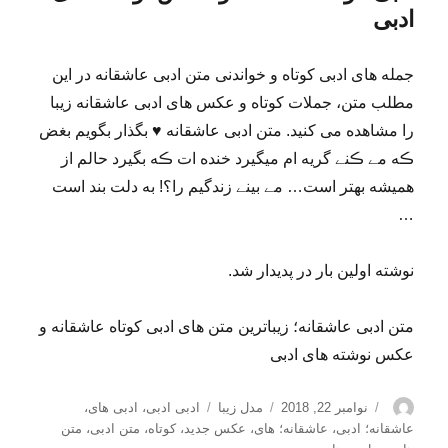
ادبی
جمله های ادبی کوتاه و خواندنی متن ادبی عاشقانه در این
مطلب متن، جملات کوتاه و عکس های ادبی عاشقانه زیبا
را مشاهده می کنید. متن ادبی عاشقانه ♥ بگذار بگویم بغض
ڪه مے ڪنے گریه ام‌ میگیرد خنده ات ڪه بگیرد حالم از
همیشه بهتر است… مے بینے زندگیم را؟! به دلت بند است
…
نوشته اولین بار در پدیدار شد.
متن ادبی عاشقانه؛ زیباترین متن های ادبی کوتاه عاشقانه و
عکس نوشته های ادبی
نویسنده
ارسال
دسته‌ها
برچسب‌ها
نوامبر 22, 2018
مدل زیبا
ادبی ادبی
،
ادبی های
،
شده
عاشقانه؛ ادبی
،
عاشقانه؛ های
،
عکس جدید
،
کوتاه
،
متن ادبی
،
متن