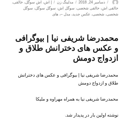
نویسنده
ارسال
دسته‌ها
برچسب‌ها
دسامبر 24, 2018
مدلینگ زن
| اش
،
اش سوگل
،
خالقی
،
شده
خالقی اش
،
خالقی شخصی
،
سوگل اش
،
سوگل سوگل
،
سوگل
در
شخصی
،
شخصی
،
عکس جدید
،
مدل –
،
های
محمدرضا شریفی نیا | بیوگرافی
و عکس های دخترانش طلاق و
ازدواج دومش
محمدرضا شریفی نیا | بیوگرافی و عکس های دخترانش
طلاق و ازدواج دومش
محمدرضا شریفی نیا به همراه مهراوه و ملیکا
نوشته اولین بار در پدیدار شد.