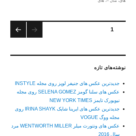
در
های
،
مدل –
،
های
صفحه‌بندی
برگه
1
صفحه
نوشته‌ها
بعدی
نوشته‌های تازه
جدیدترین عکس های جنیفر لوپز روی مجله INSTYLE
عکس های سلنا گومز SELENA GOMEZ روی مجله
نیویورک تایمز NEW YORK TIMES
جدیدترین عکس های ایرینا شایک IRINA SHAYK روی
مجله ووگ VOGUE
عکس های ونتورث میلر WENTWORTH MILLER مرد
سال 2016