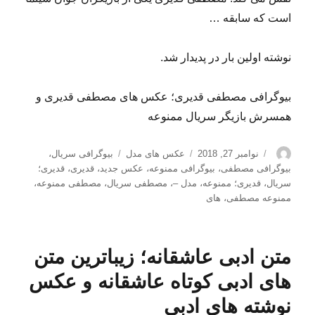
است که سابقه …
نوشته اولین بار در پدیدار شد.
بیوگرافی مصطفی قدیری؛ عکس های مصطفی قدیری و
همسرش بازیگر سریال ممنوعه
نویسنده
ارسال
دسته‌ها
برچسب‌ها
نوامبر 27, 2018
عکس های مدل
بیوگرافی سریال
،
شده
بیوگرافی مصطفی
،
بیوگرافی ممنوعه
،
عکس جدید
،
قدیری
،
قدیری؛
در
سریال
،
قدیری؛ ممنوعه
،
مدل –
،
مصطفی سریال
،
مصطفی ممنوعه
،
ممنوعه مصطفی
،
های
متن ادبی عاشقانه؛ زیباترین متن
های ادبی کوتاه عاشقانه و عکس
نوشته های ادبی