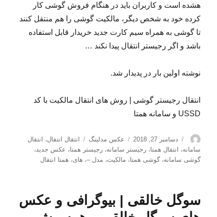
هشده است و کاربران باید در هنگام فروش گوشی کار
کرده خود به شخص دیگر، مالکیت گوشی را هم منتقل کنند
تا گوشی به همراه سیم کارت جدید خریدار قابل استفاده
باشد و اگر رجیستر انتقال پیدا نکند …
نوشته اولین بار در پدیدار شد.
انتقال رجیستر گوشی | روش های انتقال مالکیت با کد
USSD و سامانه همتا
نویسنده
ارسال
دسته‌ها
برچسب‌ها
دسامبر 27, 2018
عکس مدلینگ
انتقال انتقال
،
انتقال
شده
سامانه
،
انتقال همتا
،
رجیستر سامانه
،
رجیستر همتا
،
عکس جدید
،
در
گوشی سامانه
،
گوشی همتا
،
مالکیت
،
مدل –
،
های
،
همتا انتقال
سوگل خالقی | بیوگرافی و عکس