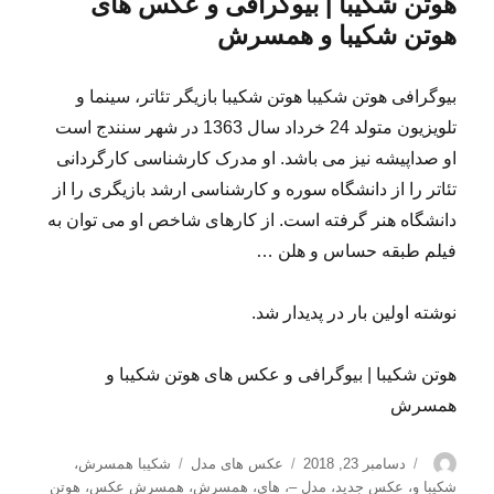
هوتن شکیبا | بیوگرافی و عکس های
هوتن شکیبا و همسرش
بیوگرافی هوتن شکیبا هوتن شکیبا بازیگر تئاتر، سینما و
تلویزیون متولد 24 خرداد سال 1363 در شهر سنندج است
او صداپیشه نیز می باشد. او مدرک کارشناسی کارگردانی
تئاتر را از دانشگاه سوره و کارشناسی ارشد بازیگری را از
دانشگاه هنر گرفته است. از کارهای شاخص او می توان به
فیلم طبقه حساس و هلن …
نوشته اولین بار در پدیدار شد.
هوتن شکیبا | بیوگرافی و عکس های هوتن شکیبا و
همسرش
نویسنده
ارسال
دسته‌ها
برچسب‌ها
دسامبر 23, 2018
عکس های مدل
شکیبا همسرش
،
شده
شکیبا و
،
عکس جدید
،
مدل –
،
های
،
همسرش
،
همسرش عکس
،
هوتن