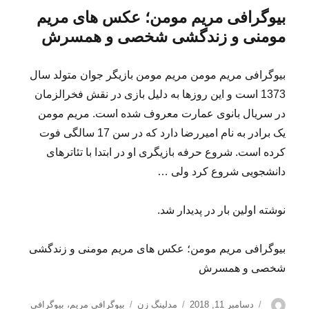
بیوگرافی مریم مومن؛ عکس های مریم
مومنی و زندگشی شخصی و همسرش
بیوگرافی مریم مومن مریم مومن بازیگر جوان متولد سال
1373 است و این روزها به دلیل بازی در نقش فخرالزمان
در سریال بانوی عمارت معروف شده است. مریم مومن
یک برادر به نام امیررضا دارد که در سن 17 سالگی فوت
کرده است. شروع حرفه بازیگری او در ابتدا با تئاترهای
دانشجویی شروع کرد ولی …
نوشته اولین بار در پدیدار شد.
بیوگرافی مریم مومن؛ عکس های مریم مومنی و زندگشی
شخصی و همسرش
نویسنده
ارسال
دسته‌ها
برچسب‌ها
دسامبر 11, 2018
مدلینگ زن
بیوگرافی مریم
،
بیوگرافی