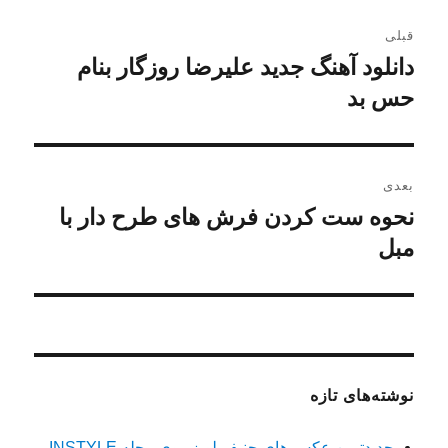
راهبری
قبلی
نوشته
دانلود آهنگ جدید علیرضا روزگار بنام
نوشته
قبلی:
حس بد
بعدی
نحوه ست کردن فرش های طرح دار با
نوشته
بعدی:
مبل
نوشته‌های تازه
جدیدترین عکس های جنیفر لوپز روی مجله INSTYLE