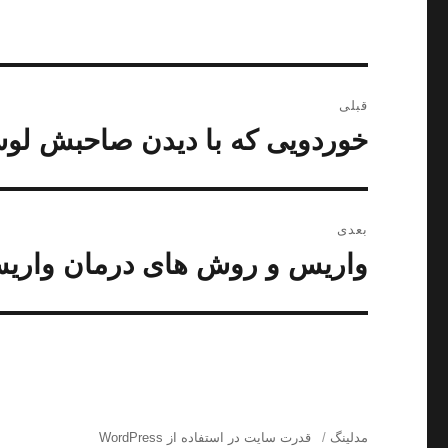
راهبری
قبلی
نوشته
خوردویی که با دیدن صاحبش ل
نوشته
قبلی:
بعدی
واریس و روش های درمان واری
نوشته
بعدی:
مدلینگ
قدرت سایت در استفاده از WordPress