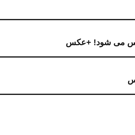
وس می شود! +عکس
س