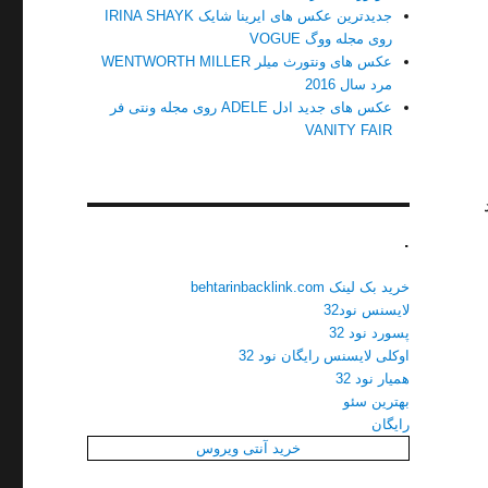
جدیدترین عکس های ایرینا شایک IRINA SHAYK
روی مجله ووگ VOGUE
عکس های ونتورث میلر WENTWORTH MILLER
مرد سال 2016
عکس های جدید ادل ADELE روی مجله ونتی فر
VANITY FAIR
.
خرید بک لینک behtarinbacklink.com
لایسنس نود32
پسورد نود 32
اوکلی لایسنس رایگان نود 32
همیار نود 32
بهترین سئو
رایگان
خرید آنتی ویروس