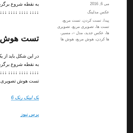
ارسال
نویسنده
می 6, 2016
به نقطه شروع برگردی
شده
دسته‌ها
عکس مدلینگ
 ↓↓↓↓ ↓↓↓↓ ↓↓↓↓ […]
در
برچسب‌ها
پیدا
،
تست کردن
،
تست مربع
،
تست ها
،
تصویری مربع
،
تصویری
ها
،
عکس جدید
،
مدل –
،
مسیر
،
تست هوش تص
ها کردن
،
هوش مربع
،
هوش ها
در این شکل باید از ی
به نقطه شروع برگردی
 ↓↓↓↓ ↓↓↓↓ ↓↓↓↓ […]
تست هوش تصویری پید
بک لینک رنک 6
پرس نیوز