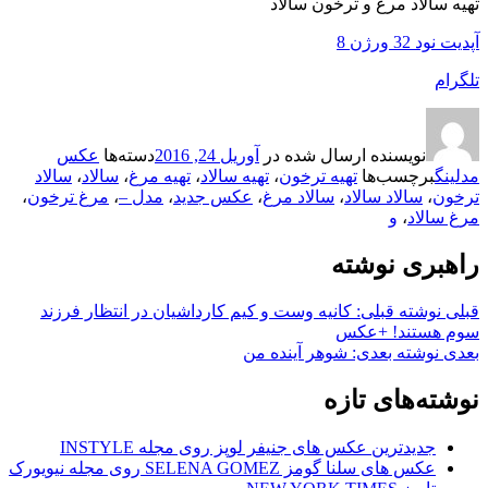
تهیه سالاد مرغ و ترخون سالاد
آپدیت نود 32 ورژن 8
تلگرام
نویسنده
ارسال شده در
آوریل 24, 2016
دسته‌ها
عکس
مدلینگ
برچسب‌ها
تهیه ترخون
،
تهیه سالاد
،
تهیه مرغ
،
سالاد
،
سالاد
ترخون
،
سالاد سالاد
،
سالاد مرغ
،
عکس جدید
،
مدل –
،
مرغ ترخون
،
مرغ سالاد
،
و
راهبری نوشته
قبلی
نوشته قبلی:
کانیه وست و کیم کارداشیان در انتظار فرزند
سوم هستند! +عکس
بعدی
نوشته بعدی:
شوهر آینده من
نوشته‌های تازه
جدیدترین عکس های جنیفر لوپز روی مجله INSTYLE
عکس های سلنا گومز SELENA GOMEZ روی مجله نیویورک