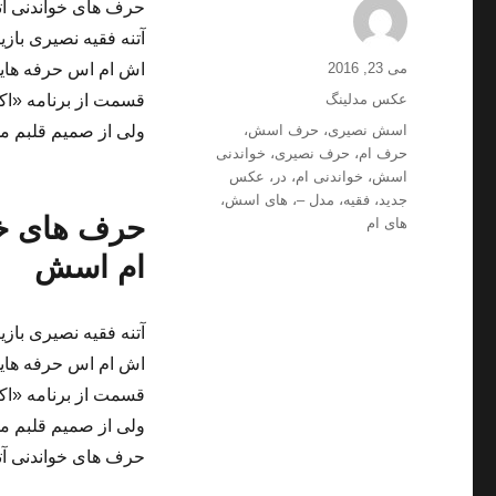
حرف های خواندنی آت
آتنه فقیه نصیری باز
ارسال
نویسنده
می 23, 2016
اش ام اس حرفه هایی 
شده
دسته‌ها
عکس مدلینگ
قسمت از برنامه «اکس
در
برچسب‌ها
اسش نصیری
،
حرف اسش
،
ولی از صمیم قلبم می
حرف ام
،
حرف نصیری
،
خواندنی
اسش
،
خواندنی ام
،
در
،
عکس
جدید
،
فقیه
،
مدل –
،
های اسش
،
حرف های خوا
های ام
ام اسش
آتنه فقیه نصیری باز
اش ام اس حرفه هایی 
قسمت از برنامه «اکس
ولی از صمیم قلبم می
حرف های خواندنی آت