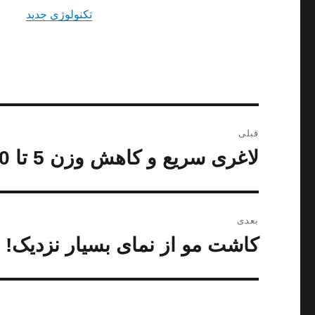
تکنولوژی جدید
راهبری
قبلی
نوشته
لاغری سریع و کاهش وزن 5 تا 10 کیلوگرم با روش های ساده
نوشته
قبلی:
بعدی
کاشت مو از نمای بسیار نزدیک! +تص
نوشته
بعدی: