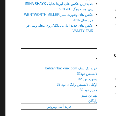
جدیدترین عکس های ایرینا شایک IRINA SHAYK
روی مجله ووگ VOGUE
عکس های ونتورث میلر WENTWORTH MILLER
مرد سال 2016
عکس های جدید ادل ADELE روی مجله ونتی فر
VANITY FAIR
.
خرید بک لینک behtarinbacklink.com
لایسنس نود32
پسورد نود 32
اوکلی لایسنس رایگان نود 32
همیار نود 32
بهترین سئو
رایگان
خرید آنتی ویروس