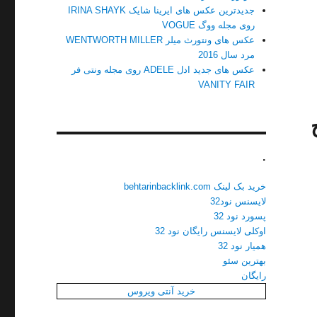
جدیدترین عکس های ایرینا شایک IRINA SHAYK
روی مجله ووگ VOGUE
عکس های ونتورث میلر WENTWORTH MILLER
مرد سال 2016
عکس های جدید ادل ADELE روی مجله ونتی فر
VANITY FAIR
.
خرید بک لینک behtarinbacklink.com
لایسنس نود32
پسورد نود 32
اوکلی لایسنس رایگان نود 32
همیار نود 32
بهترین سئو
رایگان
خرید آنتی ویروس