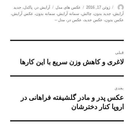
نویسنده
ارسال
دسته‌ها
برچسب‌ها
ژوئن 17, 2016
عکس های مدل
آرایش در
،
پاکدل
،
جدید
شده
آرایش
،
جدید بدون
،
چالش
،
سمانه آرایش
،
سمانه بدون
،
عکس آرایش
،
در
عکس بدون
،
عکس جدید
،
عکس در
،
مدل –
راهبری
قبلی
نوشته
لاغری و کاهش وزن سریع با این کارها
نوشته
قبلی:
بعدی
عکس پدر و مادر گلشیفته فراهانی در
نوشته
بعدی:
اروپا کنار دخترشان