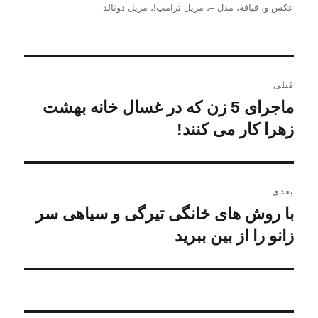
در
عکس و
،
قیافه
،
مدل –
،
مریل ترامپ!
،
مریل دونالد
راهبری
قبلی
نوشته
ماجرای 5 زن که در غسال خانه بهشت
نوشته
قبلی:
زهرا کار می کنند!
بعدی
با روش های خانگی تیرگی و سیاهی سر
نوشته
بعدی:
زانو را از بین ببرید