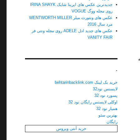
جدیدترین عکس های ایرینا شایک IRINA SHAYK
روی مجله ووگ VOGUE
عکس های ونتورث میلر WENTWORTH MILLER
مرد سال 2016
عکس های جدید ادل ADELE روی مجله ونتی فر
VANITY FAIR
که
.
خرید بک لینک behtarinbacklink.com
لایسنس نود32
پسورد نود 32
اوکلی لایسنس رایگان نود 32
همیار نود 32
بهترین سئو
رایگان
خرید آنتی ویروس