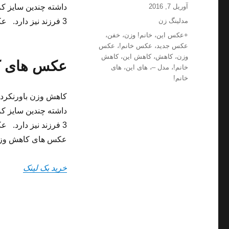
ارسال
نویسنده
آوریل 7, 2016
شده
دسته‌ها
مدلینگ زن
3 فرزند نیز دارد. عکس های کاهش وزن باورنکردی زن زیبا
در
برچسب‌ها
+عکس این
،
خانم! وزن
،
خفن
،
عکس جدید
،
عکس خانم!
،
عکس
وزن
،
کاهش
،
کاهش این
،
کاهش
عکس های کا
خانم!
،
مدل –
،
های این
،
های
خانم!
3 فرزند نیز دارد. عکس های کاهش وزن باورنکردی زن زیبا
عکس های کاهش وزن 
خرید بک لینک