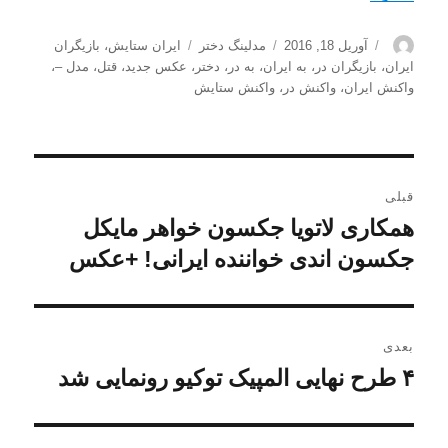
نویسنده
ارسال
دسته‌ها
برچسب‌ها
آوریل 18, 2016
مدلینگ دختر
ایران ستایش
،
بازیگران
شده
ایران
،
بازیگران در
،
به ایران
،
به در
،
دختر
،
عکس جدید
،
قتل
،
مدل –
،
در
واکنش ایران
،
واکنش در
،
واکنش ستایش
راهبری
قبلی
نوشته
همکاری لاتویا جکسون خواهر مایکل
نوشته
قبلی:
جکسون اندی خواننده ایرانی! +عکس
بعدی
۴ طرح‌ نهایی المپیک توکیو رونمایی شد
نوشته
بعدی: