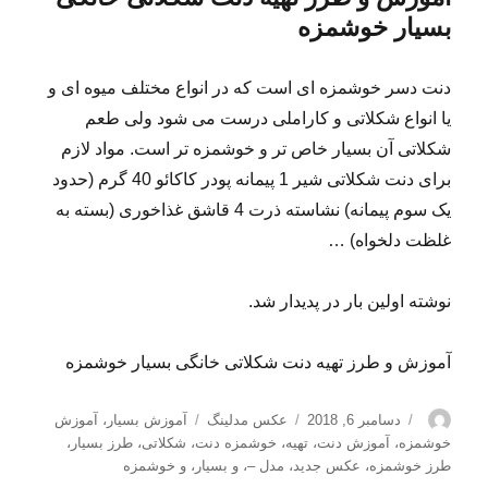
بسیار خوشمزه
دنت دسر خوشمزه ای است که در انواع مختلف میوه ای و
یا انواع شکلاتی و کاراملی درست می شود ولی طعم
شکلاتی آن بسیار خاص تر و خوشمزه تر است. مواد لازم
برای دنت شکلاتی شیر 1 پیمانه پودر کاکائو 40 گرم (حدود
یک سوم پیمانه) نشاسته ذرت 4 قاشق غذاخوری (بسته به
غلظت دلخواه) …
نوشته اولین بار در پدیدار شد.
آموزش و طرز تهیه دنت شکلاتی خانگی بسیار خوشمزه
نویسنده
ارسال
دسته‌ها
برچسب‌ها
دسامبر 6, 2018
عکس مدلینگ
آموزش بسیار
،
آموزش
شده
خوشمزه
،
آموزش دنت
،
تهیه
،
خوشمزه دنت
،
شکلاتی
،
طرز بسیار
،
در
طرز خوشمزه
،
عکس جدید
،
مدل –
،
و بسیار
،
و خوشمزه