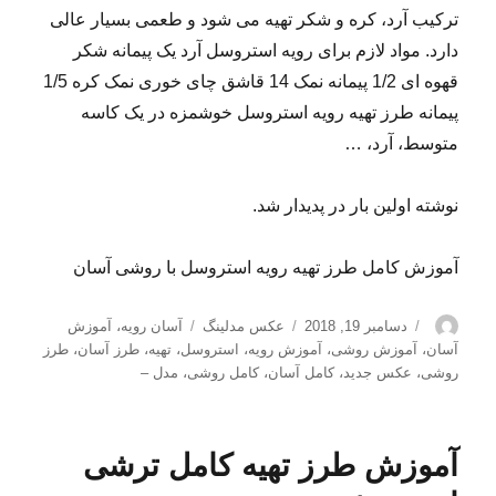
ترکیب آرد، کره و شکر تهیه می شود و طعمی بسیار عالی
دارد. مواد لازم برای رویه استروسل آرد یک پیمانه شکر
قهوه ای 1/2 پیمانه نمک 14 قاشق چای خوری نمک کره 1/5
پیمانه طرز تهیه رویه استروسل خوشمزه در یک کاسه
متوسط، آرد، …
نوشته اولین بار در پدیدار شد.
آموزش کامل طرز تهیه رویه استروسل با روشی آسان
نویسنده
ارسال
دسته‌ها
برچسب‌ها
دسامبر 19, 2018
عکس مدلینگ
آسان رویه
،
آموزش
شده
آسان
،
آموزش روشی
،
آموزش رویه
،
استروسل
،
تهیه
،
طرز آسان
،
طرز
در
روشی
،
عکس جدید
،
کامل آسان
،
کامل روشی
،
مدل –
آموزش طرز تهیه کامل ترشی