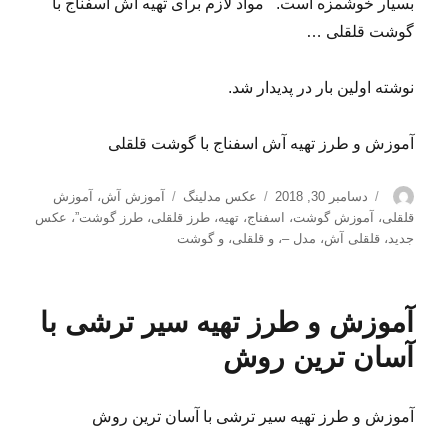
بسیار خوشمزه است. مواد لازم برای تهیه آش اسفناج با
گوشت قلقلی …
نوشته اولین بار در پدیدار شد.
آموزش و طرز تهیه آش اسفناج با گوشت قلقلی
نویسنده
ارسال
دسته‌ها
برچسب‌ها
دسامبر 30, 2018
عکس مدلینگ
آموزش آش
،
آموزش
شده
قلقلی
،
آموزش گوشت
،
اسفناج
،
تهیه
،
طرز قلقلی
،
طرز گوشت”
،
عکس
در
جدید
،
قلقلی آش
،
مدل –
،
و قلقلی
،
و گوشت
آموزش و طرز تهیه سیر ترشی با
آسان ترین روش
آموزش و طرز تهیه سیر ترشی با آسان ترین روش