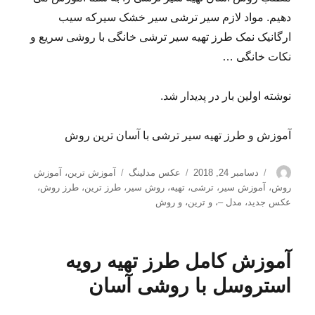
دهیم. مواد لازم سیر ترشی سیر خشک سیرکه سیب
ارگانیک نمک طرز تهیه سیر ترشی خانگی با روشی سریع و
نکات خانگی …
نوشته اولین بار در پدیدار شد.
آموزش و طرز تهیه سیر ترشی با آسان ترین روش
نویسنده
ارسال
دسته‌ها
برچسب‌ها
دسامبر 24, 2018
عکس مدلینگ
آموزش ترین
،
آموزش
شده
روش
،
آموزش سیر
،
ترشی
،
تهیه
،
روش سیر
،
طرز ترین
،
طرز روش
،
در
عکس جدید
،
مدل –
،
و ترین
،
و روش
آموزش کامل طرز تهیه رویه
استروسل با روشی آسان