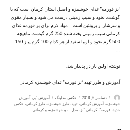
“بز قورمه” غذای خوشمزه و اصیل استان کرمان است که با
گوشت، نخود و سیب زمینی درست می شود و بسیار مقوی
و سرشار از پروتئین است. مواد لازم برای بز قورمه غذای
کرمانی سیب زمینی پخته شده 250 گرم گوشت ماهیچه
500 گرم نخود و لوبیا سفید از هر کدام 100 گرم پیاز 150
…
نوشته اولین بار در پدیدار شد.
آموزش و طرز تهیه “بز قورمه” غذای خوشمزه کرمانی
نویسنده
ارسال
دسته‌ها
برچسب‌ها
دسامبر 6, 2018
عکس مدلینگ
آموزش “بز
،
آموزش
شده
خوشمزه
،
آموزش کرمانی
،
تهیه
،
طرز خوشمزه
،
طرز کرمانی
،
عکس
در
جدید
،
قورمه”
،
کرمانی “بز
،
مدل –
،
و خوشمزه
،
و کرمانی