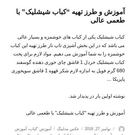
آموزش و طرز تهیه “کباب شیشلیک” با
طعمی عالی
کباب شیشلیک یکی از کباب های خوشمزه و بسیار عالی
می باشد که در این بخش آشپزی تاپ ناز طرز تهیه این کباب
خوشمزه را به شما آموزش می دهیم. مواد لازم برای پخت
کباب شیشلیک خردل 1 قاشق چای خوری دهنده گوسفند
680 گرم فویل به اندازه لازم شکر قهوه 1 قاشق سوپخوری
پاپریکا …
نوشته اولین بار در پدیدار شد.
آموزش و طرز تهیه “کباب شیشلیک” با طعمی عالی
نویسنده
ارسال
دسته‌ها
برچسب‌ها
نوامبر 27, 2018
عکس مدلینگ
آموزش “کباب
،
آموزش
شده