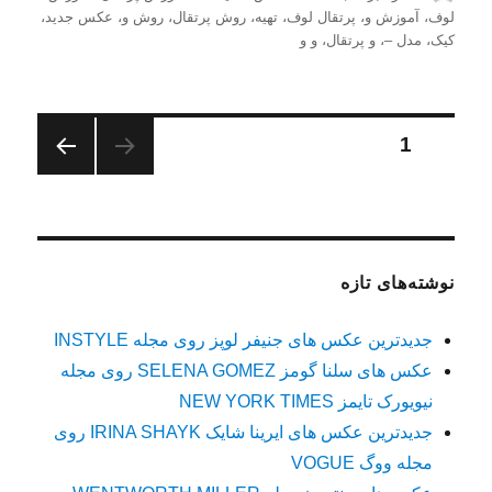
شده
لوف
،
آموزش و
،
پرتقال لوف
،
تهیه
،
روش پرتقال
،
روش و
،
عکس جدید
،
در
کیک
،
مدل –
،
و پرتقال
،
و و
صفحه‌بندی
برگه
1
صفحه
نوشته‌ها
بعدی
نوشته‌های تازه
جدیدترین عکس های جنیفر لوپز روی مجله INSTYLE
عکس های سلنا گومز SELENA GOMEZ روی مجله
نیویورک تایمز NEW YORK TIMES
جدیدترین عکس های ایرینا شایک IRINA SHAYK روی
مجله ووگ VOGUE