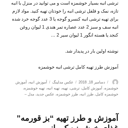
ترشی انبه بسیار خوشمزه است و می توانید در منزل با انبه
تازه، نمک و فلفل ترشی انبه را خودتان تهیه کنید. مواد لازم
برای تهیه ترشی انبه کنسرو گوجه یا 3 عدد گوجه خرد شده
انبه سف و سبز 2 عدد عصاره تمر هندی 1 لیوان روغن
کنجد یا هسته انگور 1 لیوان سیر 2 …
نوشته اولین بار در پدیدار شد.
آموزش طرز تهیه کامل ترشی انبه خوشمزه
نویسنده
ارسال
دسته‌ها
برچسب‌ها
دسامبر 18, 2018
عکس مدلینگ
آموزش انبه
،
آموزش
شده
خوشمزه
،
آموزش کامل
،
ترشی
،
تهیه
،
تهیه انبه
،
تهیه خوشمزه
،
در
خوشمزه کامل
،
طرز انبه
،
طرز خوشمزه
،
عکس جدید
،
مدل –
آموزش و طرز تهیه “بز قورمه”