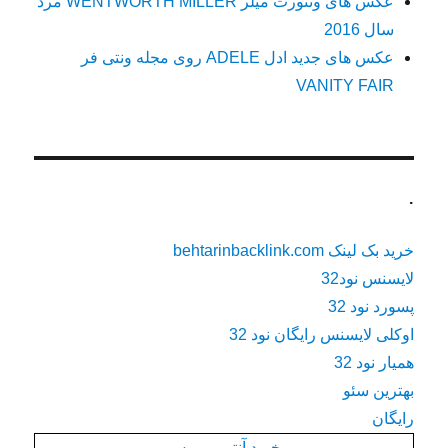
عکس های ونتورث میلر WENTWORTH MILLER مرد
سال 2016
عکس های جدید ادل ADELE روی مجله ونتی فر
VANITY FAIR
.
خرید بک لینک behtarinbacklink.com
لایسنس نود32
پسورد نود 32
اوکلی لایسنس رایگان نود 32
همیار نود 32
بهترین سئو
رایگان
خرید آنتی ویروس