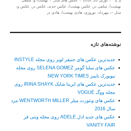
آوریل 20, 2016
عکس های مدل
بهشت! و
،
سلفی
شده
بهشت!
،
سلفی در
،
عکس بهشت!
،
عکس جدید
،
عکس در
،
عکس و
،
در
مدل –
،
مهرداد
،
نوروزی
،
هادی بهشت!
،
هادی در
نوشته‌های تازه
جدیدترین عکس های جنیفر لوپز روی مجله INSTYLE
عکس های سلنا گومز SELENA GOMEZ روی مجله
نیویورک تایمز NEW YORK TIMES
جدیدترین عکس های ایرینا شایک IRINA SHAYK روی
مجله ووگ VOGUE
عکس های ونتورث میلر WENTWORTH MILLER مرد
سال 2016
عکس های جدید ادل ADELE روی مجله ونتی فر
VANITY FAIR