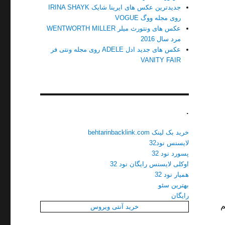
جدیدترین عکس های ایرینا شایک IRINA SHAYK
روی مجله ووگ VOGUE
عکس های ونتورث میلر WENTWORTH MILLER
مرد سال 2016
عکس های جدید ادل ADELE روی مجله ونتی فر
VANITY FAIR
.
خرید بک لینک behtarinbacklink.com
لایسنس نود32
پسورد نود 32
اوکلی لایسنس رایگان نود 32
همیار نود 32
بهترین سئو
رایگان
م
خرید آنتی ویروس