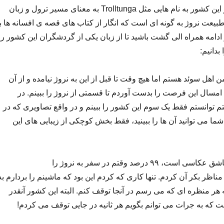
تعجبی ندارد وقتی در این کشور به نام هایی مثل Trolltunga به معنای مسیر ترول و زبان
بیعت نروژ به گونه ای است که انگار از کتاب های قصه ی افسانه ها ب
ادامه همراه الی گشت باشید تا از زبان یکی از گردشگران این کشور را
بدانیم:
ن اهل سوئد هستم اما هیچ وقت تا قبل از این به نروژ نیامده و از آن
 امسال این فرصت را بدست آوردم تا قسمتی از نروژ را ببینم. در
توانستم فقط یک سوم این کشور را ببینم و در واقع تصاویری که در
شما می توانید آن ها را ببینید، فقط بخش کوچکی از زیبایی های این
به عنوان کسی که عاشق عکاسی است، ۹۹ درصد وقتم در سفر به نروژ را
ظر بکر آن کردم. تنها کاری که کردم این بود که ماشینم را بردارم به
هر منظره ای که می رسم در آنجا توقف کنم. البته این کشور آنقدر
که به جرات می توانم بگویم هر ثانیه در جایی توقف می کردم!