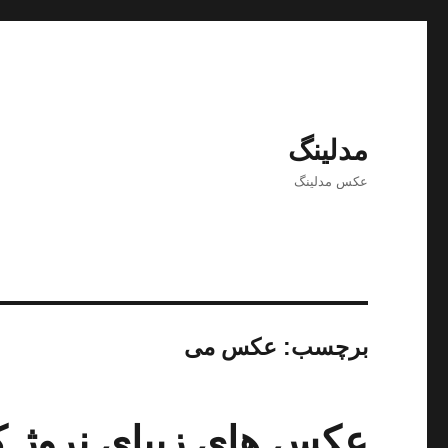
مدلینگ
عکس مدلینگ
برچسب:
عکس می
عکس های زیبای نروژ ک