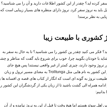
ژ سفر کرده اید؟ چقدر از این کشور اطلاعات دارید و آن را می شناسید؟
یل باید به نروژ سفر کرد. نروژ دارای منظره های بسیار زیبایی است که
ایی به نظر برسند!
 کشوری با طبیعت زیبا
ید؟ فکر می کنید چقدر ین کشور را می شناسید؟ تا به حال به سفر به
شاید با خودتان بگویید چرا، خوب برای شروع باید گفت که مناظر و چش
ر نروژ وجود دارند، چیزی کمتر از غیر واقعی نیستند! پس هیچ جای
تعجبی ندارد وقتی در این کشور به نام هایی مثل Trolltunga به معنای مسیر ترول و زبان
بیعت نروژ به گونه ای است که انگار از کتاب های قصه ی افسانه ها ب
ادامه همراه الی گشت باشید تا از زبان یکی از گردشگران این کشور را
بدانیم:
ن اهل سوئد هستم اما هیچ وقت تا قبل از این به نروژ نیامده و از آن