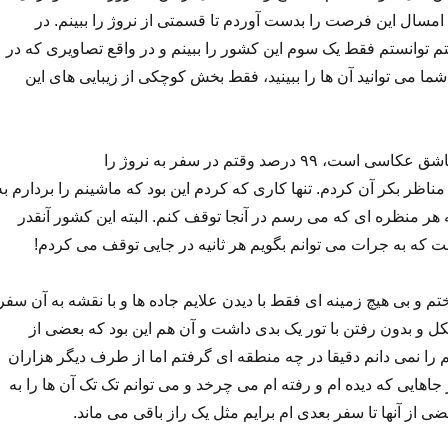
 امسال این فرصت را بدست آوردم تا قسمتی از نروژ را ببینم. در
توانستم فقط یک سوم این کشور را ببینم و در واقع تصاویری که در
شما می توانید آن ها را ببینید، فقط بخش کوچکی از زیبایی های این
به عنوان کسی که عاشق عکاسی است، ۹۹ درصد وقتم در سفر به نروژ را
ظر بکر آن کردم. تنها کاری که کردم این بود که ماشینم را بردارم به
هر منظره ای که می رسم در آنجا توقف کنم. البته این کشور آنقدر
که به جرات می توانم بگویم هر ثانیه در جایی توقف می کردم!
م و بی هیچ زمینه ای فقط با دیدن علایم جاده ها و با نقشه به آن سفر
ل و بدون رفتن با تور یک بدی داشت و آن هم این بود که بعضی از
ا نمی دانم دقیقا در چه منطقه ای گرفتم اما از طرف دیگر هزاران
 جاهایی که دیده ام و رفته ام می چرخد و می توانم تک تک آن ها را به
ی از آنها تا سفر بعدی ام برایم مثل یک راز باقی می ماند.