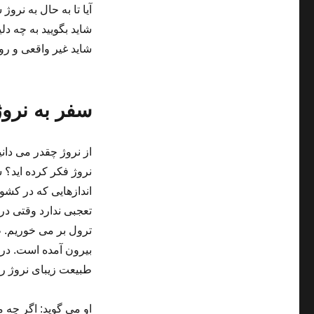
آیا تا به حال به نرو
شاید بگویید به چه دل
شاید غیر واقعی و روی
سفر به نروژ
از نروژ چقدر می دان
نروژ فکر کرده اید؟ 
اندازهایی که در کشو
ترول بر می خوریم. ط
بیرون آمده است. در 
طبیعت زیبای نروژ را 
او می گوید: اگر چه م