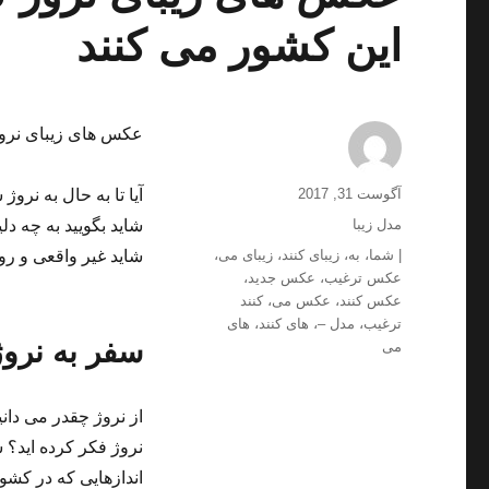
این کشور می کنند
عکس های زیبای نروژ
ارسال
نویسنده
آگوست 31, 2017
آیا تا به حال به نرو
شده
دسته‌ها
مدل زیبا
شاید بگویید به چه دل
در
برچسب‌ها
| شما
،
به
،
زیبای کنند
،
زیبای می
،
شاید غیر واقعی و روی
عکس ترغیب
،
عکس جدید
،
عکس کنند
،
عکس می
،
کنند
ترغیب
،
مدل –
،
های کنند
،
های
سفر به نروژ
می
از نروژ چقدر می دان
نروژ فکر کرده اید؟ 
اندازهایی که در کشو