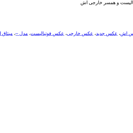
بالیست و همسر خارجی اش
 اش
،
عکس جدید
،
عکس خارجی
،
عکس فوتبالیست
،
مدل –
،
میثاق 