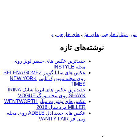
اش
،
میثاق خارجی
،
های اش
،
های خارجی
،
و
نوشته‌های تازه
جدیدترین عکس های جنیفر لوپز روی
مجله INSTYLE
عکس های سلنا گومز SELENA GOMEZ
روی مجله نیویورک تایمز NEW YORK
TIMES
جدیدترین عکس های ایرینا شایک IRINA
SHAYK روی مجله ووگ VOGUE
عکس های ونتورث میلر WENTWORTH
MILLER مرد سال 2016
عکس های جدید ادل ADELE روی مجله
ونتی فر VANITY FAIR
.