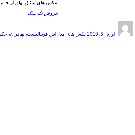
عکس های میثاق بهادران فوت
فروش بک لینک
ارسال
نویسنده
دسته‌ها
برچسب‌ها
شده
آوریل 3, 2016
عکس های مدل
اش فوتبالیست
،
بهادران
،
عکس
در