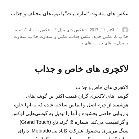
عکس های متفاوت “ساره بیات” با تیپ های مختلف و جذاب
نویسنده
ارسال
دسته‌ها
برچسب‌ها
اکتبر 11, 2017
عکس های مدل
+عکس با
،
بیات”
،
تیپ
،
شده
جذاب با
،
عکس جدید
،
عکس جذاب
،
عکس و
،
متفاوت جذاب
،
متفاوت
در
و
،
مدل –
،
های جذاب
،
های و
لاکچری های خاص و جذاب
لاکچری های خاص و جذاب
گوشی های لاکچری گران قیمت اکثر این گوشی‌های
هوشمند از چرم اصل و الماس ساخته شده که به آنها جلوه
و زیبایی خاصی بخشیده و آنها را تبدیل به گوشی‌هایی لوکس
و گرانقیمت می‌کند. شماره 6: گرند تاچ (Grand Touch)
سنگ مرمری محصول شرکت کانادایی Mobiado، دارای