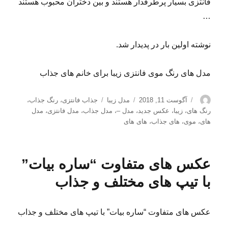
فانتزی بسیار پرطرفدار هستند و بین دختران محبوب هستند
…
نوشته اولین بار در پدیدار شد.
مدل های رنگ موی فانتزی زیبا برای خانم های جذاب
نویسنده
ارسال
دسته‌ها
برچسب‌ها
آگوست 11, 2018
مدل زیبا
جذاب فانتزی
،
رنگ جذاب
،
شده
رنگ های
،
زیبا
،
عکس جدید
،
مدل –
،
مدل جذاب
،
مدل فانتزی
،
مدل
در
های
،
موی
،
های جذاب
،
های های
عکس های متفاوت “ساره بیات”
با تیپ های مختلف و جذاب
عکس های متفاوت “ساره بیات” با تیپ های مختلف و جذاب