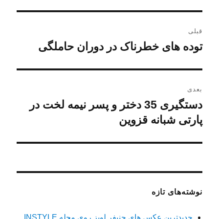
راهبری
قبلی
نوشته
توده های خطرناک در دوران حاملگی
نوشته
قبلی:
بعدی
دستگیری 35 دختر و پسر نیمه لخت در
نوشته
بعدی:
پارتی شبانه قزوین
نوشته‌های تازه
جدیدترین عکس های جنیفر لوپز روی مجله INSTYLE