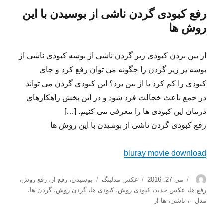
رفع کبودی گردن ناشی از بوسیدن با این
روش ها
از بین بردن کبودی زیر گردن ناشی از بوسه کبودی ناشی از
بوسه بر زیر گردن را چگونه می توان رفع کرد و جای
کبودی را کم کرد یا از بین برد؟ این کبودی گردن می تواند
در جمع باعث خجالت فرد شود و در این بخش راهکارهای
درمان این کبودی ها را معرفی می کنیم. […]
رفع کبودی گردن ناشی از بوسیدن با این روش ها
bluray movie download
نویسنده
ارسال
دسته‌ها
برچسب‌ها
می 27, 2016
عکس مدلینگ
بوسیدن
،
رفع از
،
رفع روش
،
شده
رفع ها
،
عکس جدید
،
کبودی روش
،
کبودی ها
،
گردن روش
،
گردن ها
،
در
مدل –
،
ناشی
،
ها از