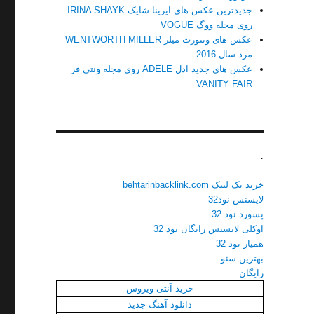
جدیدترین عکس های ایرینا شایک IRINA SHAYK
روی مجله ووگ VOGUE
عکس های ونتورث میلر WENTWORTH MILLER
مرد سال 2016
عکس های جدید ادل ADELE روی مجله ونتی فر
VANITY FAIR
.
خرید بک لینک behtarinbacklink.com
لایسنس نود32
پسورد نود 32
اوکلی لایسنس رایگان نود 32
همیار نود 32
بهترین سئو
رایگان
خرید آنتی ویروس
دانلود آهنگ جدید