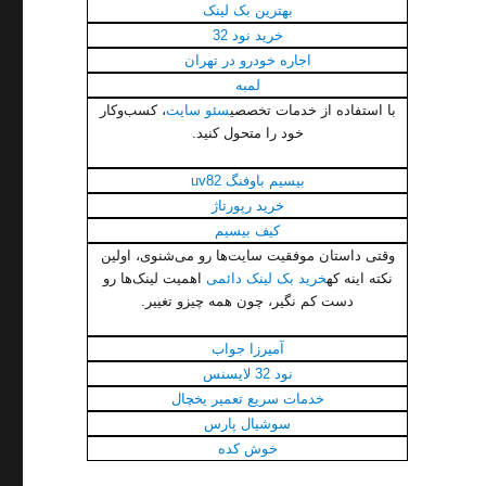
بهترین بک لینک
خرید نود 32
اجاره خودرو در تهران
لمبه
با استفاده از خدمات تخصصی
سئو سایت
، کسب‌وکار
خود را متحول کنید.
بیسیم باوفنگ uv82
خرید رپورتاژ
کیف بیسیم
وقتی داستان موفقیت سایت‌ها رو می‌شنوی، اولین
نکته اینه که
خرید بک لینک دائمی
اهمیت لینک‌ها رو
دست کم نگیر، چون همه چیزو تغییر.
آمیرزا جواب
نود 32 لایسنس
خدمات سریع تعمیر یخچال
سوشیال پارس
خوش کده