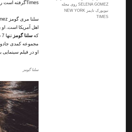
Timesگرفته است را جمع آوری کرده ایم.
SELENA GOMEZ روی مجله
نیویورک تایمز NEW YORK
TIMES
اهل آمریکا است. او ب
که
سلنا گومز
ت
مجموعه کمدی جادوگر
او در فیلم سینمایی 
سلنا گومز