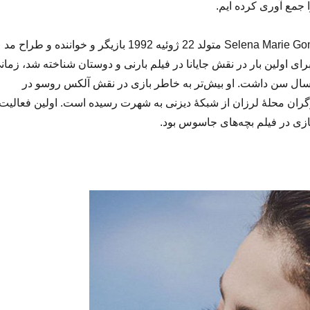
سلنا مری گومز Selena Marie Gomez متولد 22 ژوئیه 1992 بازیگر و خواننده و طراح مد
رای اولین بار در نقش جایانا در فیلم بارنی و دوستان شناخته شد، زمان
نها 7 سال سن داشت. او بیش‌تر به خاطر بازی در نقش آلکس روسو در
ان محلهٔ لرزان از شبکهٔ دیزنی به شهرت رسیده است. اولین فعالیت
بازی در فیلم بچه‌های جاسوس بود.