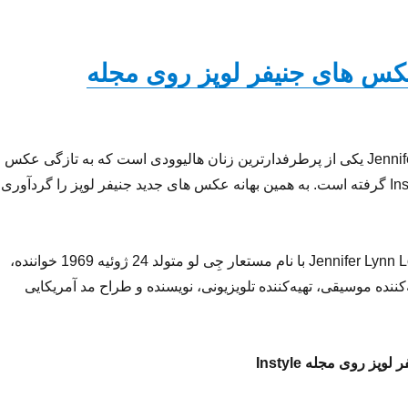
کس های جنیفر لوپز روی مجله
جنیفر لوپز Jennifer Lopez یکی از پرطرفدارترین زنان هالیوودی است که به تازگی عکس
هایی برای مجله Instyle گرفته است. به همین بهانه عکس های جدید جنیفر لوپز را گردآوری
جنیفر لین لوپز Jennifer Lynn Lopez با نام مستعار جِی لو متولد 24 ژوئیه 1969 خواننده،
‌کننده موسیقی، تهیه‌کننده تلویزیونی، نویسنده و طراح مد آمریکایی
ز روی مجله Instyle