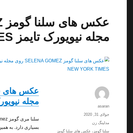
مجله نیویورک تایمز NEW YORK TIMES
مجله نیویورک تایمز 
نویسنده
asaran
ارسال
جولای 31, 2020
شده
دسته‌ها
مدلینگ زن
در
برچسب‌ها
سلنا گومز
،
عکس های سلنا گومز