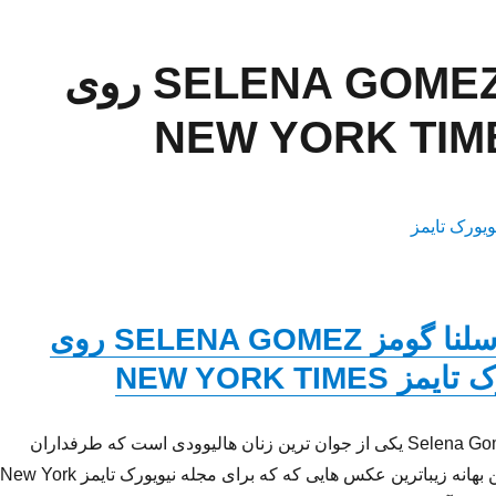
عکس های سلنا گومز SELENA GOMEZ روی
عکس های سلنا گومز SELENA GOMEZ روی
NEW YORK TIMES
سلنا مری گومز Selena Gomez یکی از جوان ترین زنان هالیوودی است که طرفداران
بسیاری دارد. به همین بهانه زیباترین عکس هایی که که برای مجله نیویورک تایمز New York