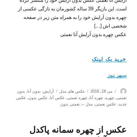
آرایش آنا نعمتی عکس بدون آرایش خود را منتشر کرده
است. این بازیگر 39 ساله کشورمان به تازگی عکسی از
چهره بدون آرایش خود را به همراه متن زیر در صفحه
شخصی اش […]
عکس چهره بدون آرایش آنا نعمتی
خرید بک لینک
سپهر نیوز
نویسنده
ارسال
دسته‌ها
برچسب‌ها
می 18, 2016
عکس های مدل
آرایش
،
بدون آنا
،
بدون
شده
نعمتی
،
چهره
،
چهره آنا
،
چهره نعمتی
،
عکس آنا
،
عکس بدون
،
عکس
در
جدید
،
عکس نعمتی
،
مدل –
،
نعمتی بدون
عکس از چهره سمانه پاکدل