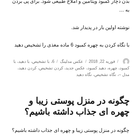
بدن دچار کمبود ویتامین و املاح طبیعی شود. برای پی بردن
به …
نوشته اولین بار در پدیدار شد.
با نگاه کردن به چهره کمبود 6 ماده مغذی را تشخیص دهید
نویسنده
ارسال
دسته‌ها
برچسب‌ها
فوریه 22, 2018
عکس مدلینگ
6
،
با تشخیص
،
با دهید
،
با
شده
کمبود
،
چهره
،
دهید کمبود
،
عکس جدید
،
کردن تشخیص
،
کردن دهید
،
در
مدل –
،
نگاه تشخیص
،
نگاه دهید
چگونه در منزل پوستی زیبا و
چهره ای جذاب داشته باشیم؟
چگونه در منزل پوستی زیبا و چهره ای جذاب داشته باشیم؟