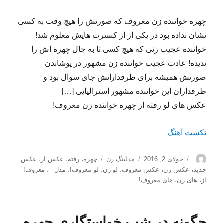
چهره خواننده زن معروف که صورتش را هیچ وقت به کسی
نشان نداده بود در یکی از از کنسرت هایش معلوم شد!
خواننده عجیب زنی که هیچ کسی تا به جال چهره اش را
ندیده! عادت عجیب خواننده زن مشهور در پوشاندن
صورتش همیشه برای طرفدارانش جای سوال بود و
طرفداران این خواننده مشهور استرالیایی […]
عکس های لو رفته از چهره خواننده زن معروف!
تکست آهنگ
نویسنده
ارسال
دسته‌ها
برچسب‌ها
جولای 2, 2016
مدلینگ زن
چهره
،
رفته
،
عکس از
،
عکس
شده
جدید
،
عکس زن
،
عکس معروف
،
لو زن
،
لو معروف!
،
مدل –
،
معروف!
در
از
،
های زن
،
های معروف!
چگونه در شب خواستگاری چهره