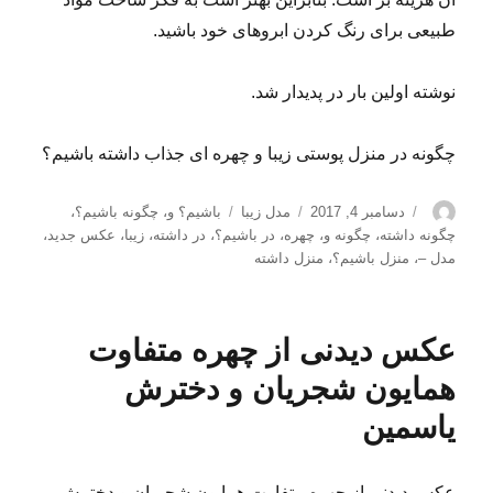
طبیعی برای رنگ کردن ابروهای خود باشید.
نوشته اولین بار در پدیدار شد.
چگونه در منزل پوستی زیبا و چهره ای جذاب داشته باشیم؟
نویسنده
ارسال
دسته‌ها
برچسب‌ها
دسامبر 4, 2017
مدل زیبا
باشیم؟ و
،
چگونه باشیم؟
،
شده
چگونه داشته
،
چگونه و
،
چهره
،
در باشیم؟
،
در داشته
،
زیبا
،
عکس جدید
،
در
مدل –
،
منزل باشیم؟
،
منزل داشته
عکس دیدنی از چهره متفاوت
همایون شجریان و دخترش
یاسمین
عکس دیدنی از چهره متفاوت همایون شجریان و دخترش