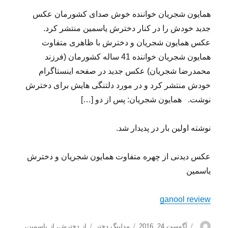
همایون شجریان خواننده خوش صدای کشورمان عکس
جدید خودش را در کنار دخترش یاسمین منتشر کرد.
عکس همایون شجریان و دخترش با ظاهری متفاوت
همایون شجریان خواننده 41 ساله کشورمان (فرزند
محمدرضا شجریان) عکس جدید در صفحه اینستاگرام
خودش منتشر کرد و در مورد دلتنگی هایش برای دخترش
نوشت. همایون شجریان: پس از دو […]
نوشته اولین بار در پدیدار شد.
عکس دیدنی از چهره متفاوت همایون شجریان و دخترش
یاسمین
ganool review
نویسنده
ارسال
دسته‌ها
برچسب‌ها
آگوست 24, 2016
مدلینگ دختر
از دخترش
،
از یاسمین
،