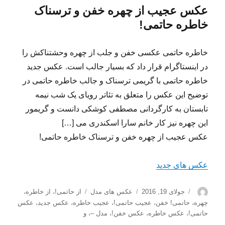
عکس عجیب از چهره خفن و ترسناک
خاطره حاتمی!
خاطره حاتمی عکسی خفن و جلب از چهره وحشتناکش را
در اینستاگرام قرار داد که بسیار جالب است. عکس جدید
خاطره حاتمی با گریمی ترسناک و جالب خاطره حاتمی در
توضیح این عکس را متعلق به تئاتر رویای یک شب نیمه
تابستان به کارگردانی مصطفی کوشکی دانست و گریمور
این چهره نیز کار خانم سارا اسکندری می […]
عکس عجیب از چهره خفن و ترسناک خاطره حاتمی!
عکس های جدید
نویسنده
ارسال
دسته‌ها
برچسب‌ها
جولای 19, 2016
عکس های مدل
از حاتمی!
،
از خاطره
،
شده
چهره
،
حاتمی! خفن
،
عجیب حاتمی!
،
عجیب خاطره
،
عکس جدید
،
عکس
در
حاتمی!
،
عکس خاطره
،
عکس خفن!
،
مدل –
،
و