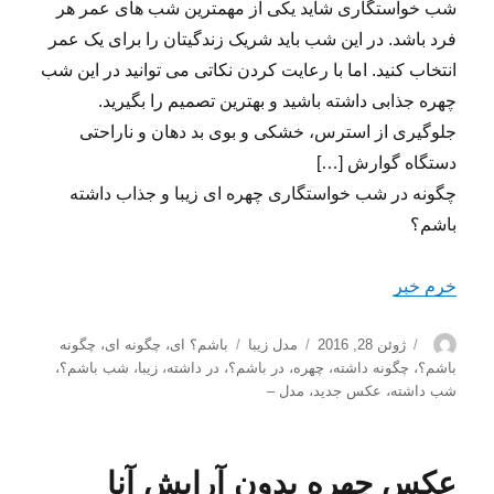
شب خواستگاری شاید یکی از مهمترین شب های عمر هر
فرد باشد. در این شب باید شریک زندگیتان را برای یک عمر
انتخاب کنید. اما با رعایت کردن نکاتی می توانید در این شب
چهره جذابی داشته باشید و بهترین تصمیم را بگیرید.
جلوگیری از استرس، خشکی و بوی بد دهان و ناراحتی
دستگاه گوارش […]
چگونه در شب خواستگاری چهره ای زیبا و جذاب داشته
باشم؟
خرم خبر
نویسنده
ارسال
دسته‌ها
برچسب‌ها
ژوئن 28, 2016
مدل زیبا
باشم؟ ای
،
چگونه ای
،
چگونه
شده
باشم؟
،
چگونه داشته
،
چهره
،
در باشم؟
،
در داشته
،
زیبا
،
شب باشم؟
،
در
شب داشته
،
عکس جدید
،
مدل –
عکس چهره بدون آرایش آنا