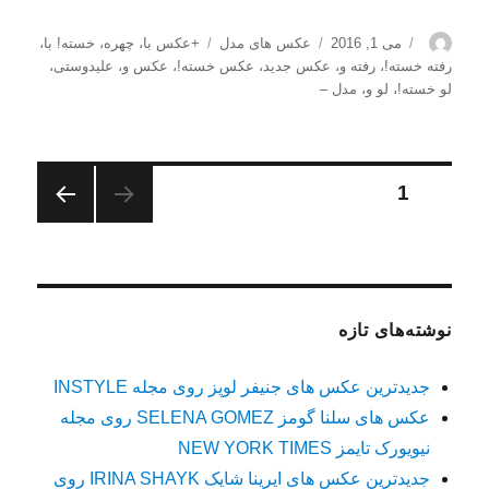
نویسنده
ارسال
دسته‌ها
برچسب‌ها
می 1, 2016
عکس های مدل
+عکس با
،
چهره
،
خسته! با
،
شده
رفته خسته!
،
رفته و
،
عکس جدید
،
عکس خسته!
،
عکس و
،
علیدوستی
،
در
لو خسته!
،
لو و
،
مدل –
صفحه‌بندی
برگه
1
صفحه
نوشته‌ها
بعدی
نوشته‌های تازه
جدیدترین عکس های جنیفر لوپز روی مجله INSTYLE
عکس های سلنا گومز SELENA GOMEZ روی مجله
نیویورک تایمز NEW YORK TIMES
جدیدترین عکس های ایرینا شایک IRINA SHAYK روی