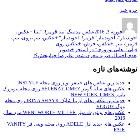
خرم خبر
ارسال
نویسنده
دسته‌ها
برچسب‌ها
شده
فوریه 3, 2016
عکس مدلینگ
"تینا قرمز!
،
"تینا +عکس
،
در
آخوندتبار"
،
آخوندتبار" قرمز!
،
آخوندتبار" +عکس
،
تیپ روی
،
تیپ
قرمز!
،
تیپ +عکس
،
فرش
،
+عکس روی
راهبری
نوشته
قبلی
” هانی نوروزی” در استخر +تصویر
قبلی:
نوشته
بعدی
احتمال ضربه مغزی شدن علیرضا جهانبخش؟!
نوشته
بعدی:
نوشته‌های تازه
جدیدترین عکس های جنیفر لوپز روی مجله INSTYLE
عکس های سلنا گومز SELENA GOMEZ روی مجله نیویورک
تایمز NEW YORK TIMES
جدیدترین عکس های ایرینا شایک IRINA SHAYK روی مجله
ووگ VOGUE
عکس های ونتورث میلر WENTWORTH MILLER مرد سال
2016
عکس های جدید ادل ADELE روی مجله ونتی فر VANITY
FAIR